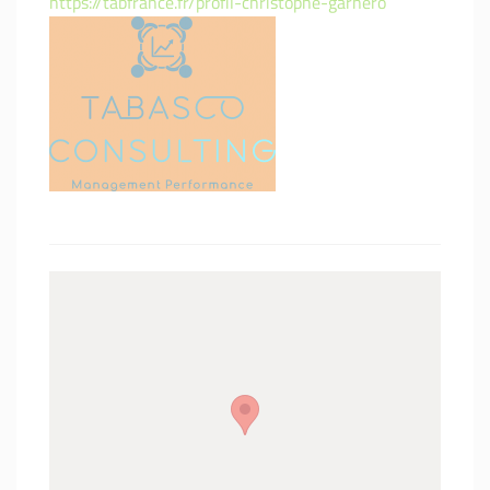
https://tabfrance.fr/profil-christophe-garnero