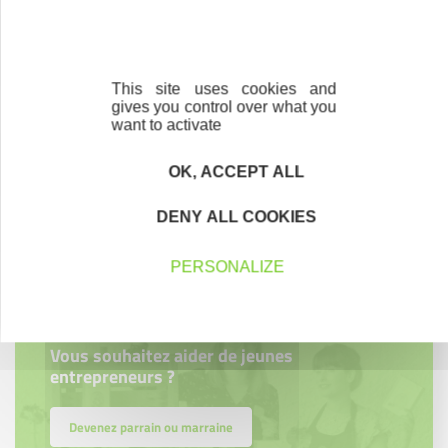
En savoir plus
This site uses cookies and
gives you control over what you
Accompagnement
want to activate
Nous les avons accompagnés dans leur
projet entrepreneurial
OK, ACCEPT ALL
Découvrez qui ils sont !
DENY ALL COOKIES
PERSONALIZE
Parrainage
Vous souhaitez aider de jeunes
entrepreneurs ?
Devenez parrain ou marraine