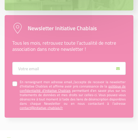
Newsletter Initiative Chablais
Tous les mois, retrouvez toute l’actualité de notre
association dans notre newsletter !
Votre Email
En renseignant mon adresse email, j’accepte de recevoir la newsletter
d'Initiative Chablais et affirme avoir pris connaissance de la
politique de
confidentialité d’Initiative Chablais
permettant d’en savoir plus sur les
traitements de données et mes droits sur celles-ci. Vous pouvez-vous
désinscrire à tout moment à l’aide des liens de désinscription disponibles
dans chaque Newsletter ou en nous contactant à l’adresse
contact@initiative-chablais.fr