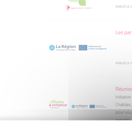
PUBLIÉ LE 2
Les par
PUBLIÉ LE 
Réunio
Initiati
Chablais,
pour vou
experts.
PUBLIÉ LE 