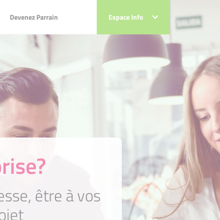
Devenez Parrain
Devenez Parrain
Espace Info
Espace Info
rise?
se, être à vos
ojet