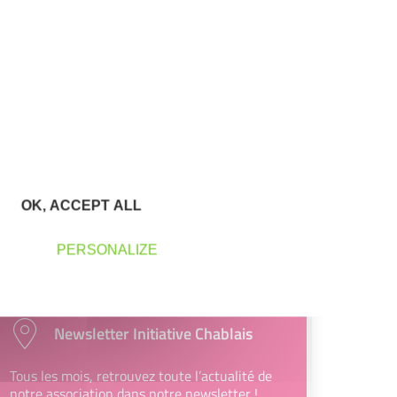
leur projet entrepreneurial
Découvrez qui ils sont !
Parrainage
Vous souhaitez aider de jeunes
entrepreneurs ?
OK, ACCEPT ALL
Devenez parrain ou marraine
PERSONALIZE
Newsletter Initiative Chablais
Tous les mois, retrouvez toute l’actualité de
notre association dans notre newsletter !