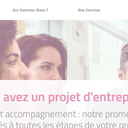
Nous ?
Nos Services
Qui Sommes-Nous ?
Nos Services
Créer avec Initiative Chablais
Financement : le prêt d'honneur
ur Initiative
Initiative
L'association
lisé
L'accompagnement individualisé
Innovation et start-up
Les démarches
 avez un projet d'entrep
t accompagnement : notre promes
és à toutes les étapes de votre pr