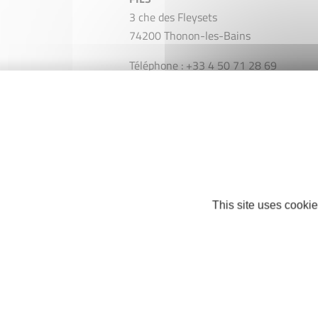
3 che des Fleysets
74200 Thonon-les-Bains
Téléphone : +33 4 50 71 28 69
menuiseriedesuzinge@orange.fr
https://menuiserie-desuzinge.fr
This site uses cookie