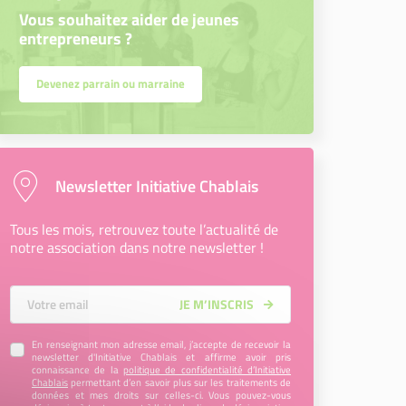
Vous souhaitez aider de jeunes
entrepreneurs ?
Devenez parrain ou marraine
Newsletter Initiative Chablais
Tous les mois, retrouvez toute l’actualité de
notre association dans notre newsletter !
Votre Email
JE M’INSCRIS
En renseignant mon adresse email, j’accepte de recevoir la
newsletter d'Initiative Chablais et affirme avoir pris
connaissance de la
politique de confidentialité d’Initiative
Chablais
permettant d’en savoir plus sur les traitements de
données et mes droits sur celles-ci. Vous pouvez-vous