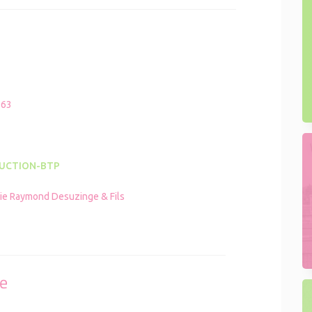
963
UCTION-BTP
ie Raymond Desuzinge & Fils
se