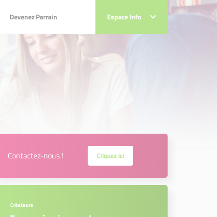
Devenez Parrain
Devenez Parrain
Espace Info
Espace Info
Contactez-nous !
Cliquez ici
Créateurs