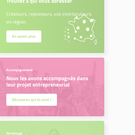
Trouvez à qui vous adresser
Créateurs, repreneurs, vos interlocuteurs
en région.
En savoir plus
Accompagnement
Nous les avons accompagnés dans
leur projet entrepreneurial
Découvrez qui ils sont !
Parrainage