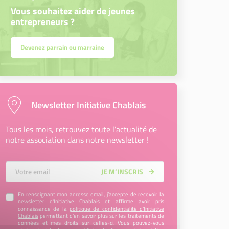
Vous souhaitez aider de jeunes
entrepreneurs ?
Devenez parrain ou marraine
Newsletter Initiative Chablais
Tous les mois, retrouvez toute l’actualité de
notre association dans notre newsletter !
Votre Email
JE M’INSCRIS
En renseignant mon adresse email, j’accepte de recevoir la
newsletter d'Initiative Chablais et affirme avoir pris
connaissance de la
politique de confidentialité d’Initiative
Chablais
permettant d’en savoir plus sur les traitements de
données et mes droits sur celles-ci. Vous pouvez-vous