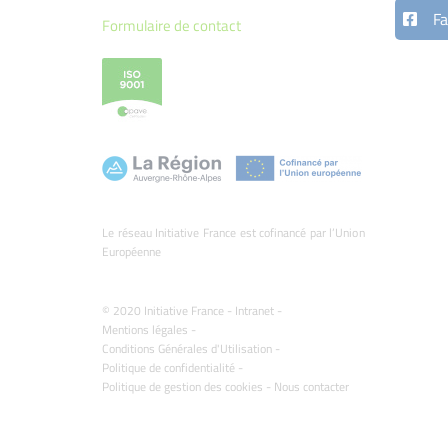
Fa
Formulaire de contact
Le réseau Initiative France est cofinancé par l’Union
Européenne
© 2020 Initiative France -
Intranet
-
Mentions légales
-
Conditions Générales d'Utilisation
-
Politique de confidentialité
-
Politique de gestion des cookies
-
Nous contacter