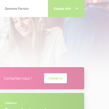
Devenez Parrain
Devenez Parrain
Espace Info
Espace Info
Contactez-nous !
Cliquez ici
Créateurs