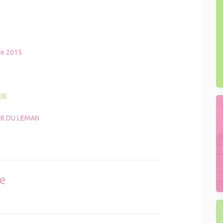
e 2015
IE
IR DU LEMAN
se