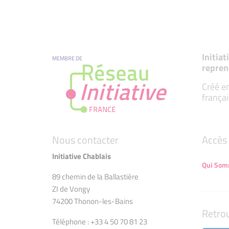
Initia
MEMBRE DE
repren
Créé en
françai
Nous contacter
Accès 
Initiative Chablais
Qui Som
89 chemin de la Ballastière
ZI de Vongy
74200 Thonon-les-Bains
Retro
Téléphone : +33 4 50 70 81 23