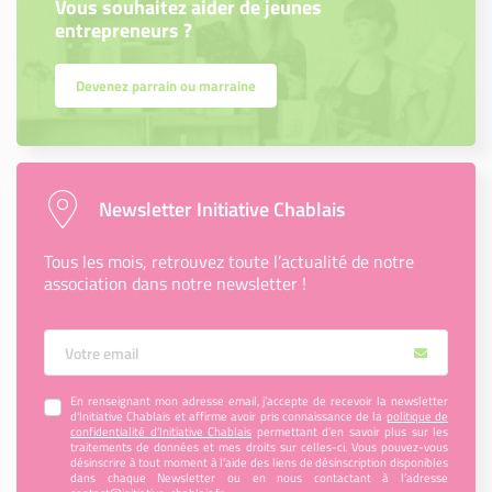
Vous souhaitez aider de jeunes
entrepreneurs ?
Devenez parrain ou marraine
Newsletter Initiative Chablais
Tous les mois, retrouvez toute l’actualité de notre
association dans notre newsletter !
Votre Email
En renseignant mon adresse email, j’accepte de recevoir la newsletter
d'Initiative Chablais et affirme avoir pris connaissance de la
politique de
confidentialité d’Initiative Chablais
permettant d’en savoir plus sur les
traitements de données et mes droits sur celles-ci. Vous pouvez-vous
désinscrire à tout moment à l’aide des liens de désinscription disponibles
dans chaque Newsletter ou en nous contactant à l’adresse